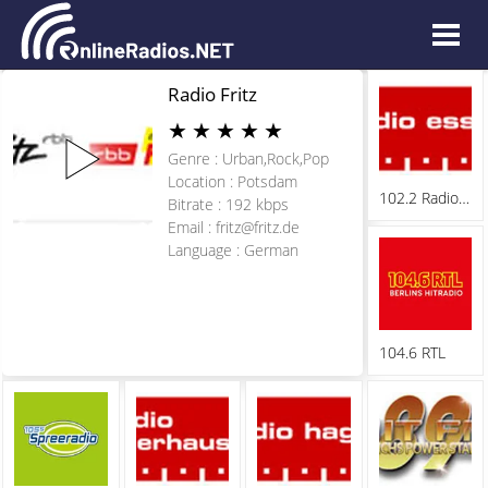
Radio Fritz
★
★
★
★
★
Genre : Urban,Rock,Pop
Location : Potsdam
102.2 Radio Essen
Bitrate : 192 kbps
Email :
fritz@fritz.de
Language : German
104.6 RTL