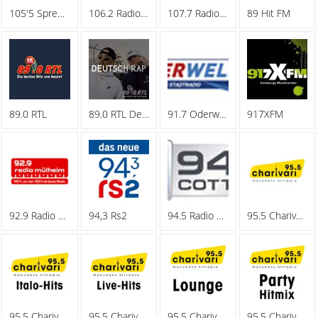
105'5 Spreeradio
106.2 Radio Oberhausen
107.7 Radio Hagen
89 Hit FM
89.0 RTL
89.0 RTL Deutschrap
91.7 Oderwelle
917XFM
92.9 Radio Muelheim
94,3 Rs2
94.5 Radio Cottbus
95.5 Charivari - Family
95.5 Charivari - Italo-Hits
95.5 Charivari - Live-Hits
95.5 Charivari - Lounge
95.5 Charivari - Party Hitmix