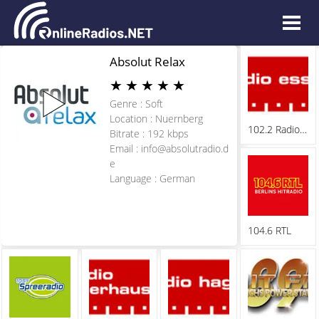
Absolut Relax
★
★
★
★
★
Genre : Soft
Location : Nuernberg
102.2 Radio Essen
Bitrate : 192 kbps
Email :
info@absolutradio.d
e
Language : German
104.6 RTL