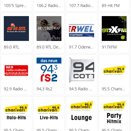
105'5 Spreeradio
106.2 Radio Oberhausen
107.7 Radio Hagen
89 Hit FM
89.0 RTL
89.0 RTL Deutschrap
91.7 Oderwelle
917XFM
92.9 Radio Muelheim
94,3 Rs2
94.5 Radio Cottbus
95.5 Charivari - Family
95.5 Charivari - Italo-Hits
95.5 Charivari - Live-Hits
95.5 Charivari - Lounge
95.5 Charivari - Party Hitmix