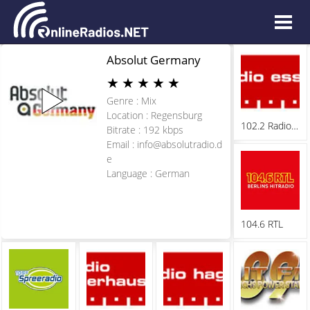
Absolut Germany
★
★
★
★
★
Genre : Mix
Location : Regensburg
102.2 Radio Essen
Bitrate : 192 kbps
Email :
info@absolutradio.d
e
Language : German
104.6 RTL