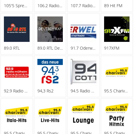
105'5 Spreeradio
106.2 Radio Oberhausen
107.7 Radio Hagen
89 Hit FM
89.0 RTL
89.0 RTL Deutschrap
91.7 Oderwelle
917XFM
92.9 Radio Muelheim
94,3 Rs2
94.5 Radio Cottbus
95.5 Charivari - Family
95.5 Charivari - Italo-Hits
95.5 Charivari - Live-Hits
95.5 Charivari - Lounge
95.5 Charivari - Party Hitmix