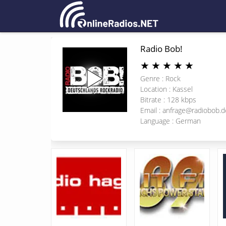
Radio Bob!
★
★
★
★
★
Genre : Rock
Location : Kassel
Bitrate : 128 kbps
Email :
anfrage@radiobob.d
Language : German