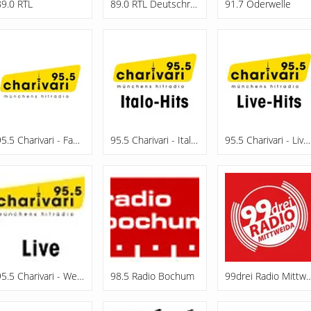
89.0 RTL
89.0 RTL Deutschrap
91.7 Oderwelle
95.5 Charivari - Family
95.5 Charivari - Italo-Hits
95.5 Charivari - Live-Hits
95.5 Charivari - Webradio
98.5 Radio Bochum
99drei Radio Mi