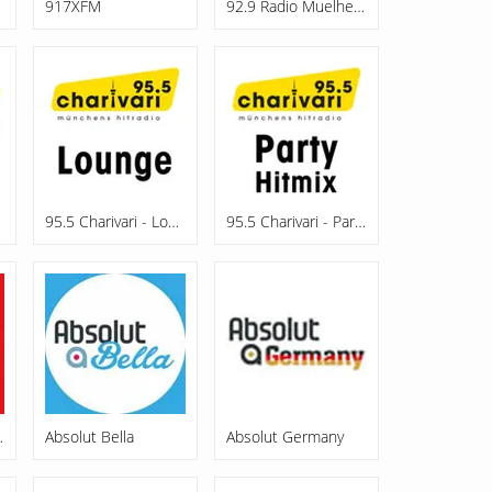
917XFM
92.9 Radio Muelheim
95.5 Charivari - Lounge
95.5 Charivari - Party Hitmix
ttweida
Absolut Bella
Absolut Germany