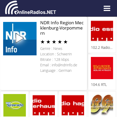
NDR Info Region Mec
klenburg-Vorpomme
rn
★
★
★
★
★
102.2 Radio Essen
Genre : News
Location : Schwerin
Bitrate : 128 kbps
Email :
info@ndrinfo.de
Language : German
104.6 RTL