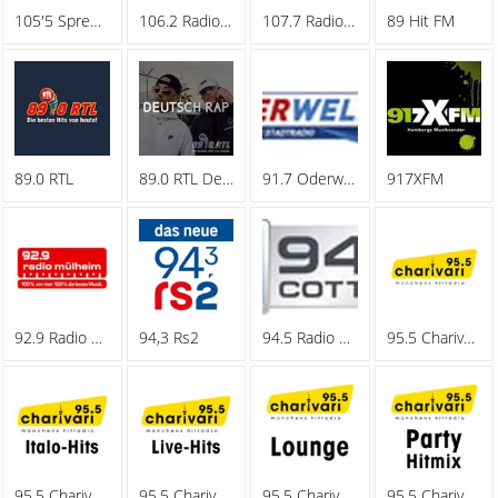
105'5 Spreeradio
106.2 Radio Oberhausen
107.7 Radio Hagen
89 Hit FM
89.0 RTL
89.0 RTL Deutschrap
91.7 Oderwelle
917XFM
92.9 Radio Muelheim
94,3 Rs2
94.5 Radio Cottbus
95.5 Charivari - Family
95.5 Charivari - Italo-Hits
95.5 Charivari - Live-Hits
95.5 Charivari - Lounge
95.5 Charivari - Party Hitmix