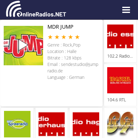
MDR JUMP
★
★
★
★
★
Genre : Rock,Pop
Location : Halle
102.2 Radio Essen
Bitrate : 128 kbps
Email :
sendestudio@jump
radio.de
Language : German
104.6 RTL