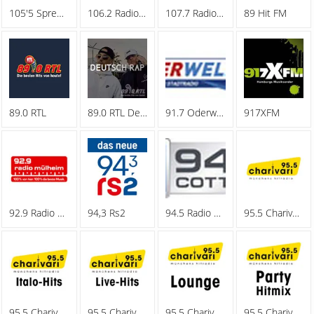
105'5 Spreeradio
106.2 Radio Oberhausen
107.7 Radio Hagen
89 Hit FM
89.0 RTL
89.0 RTL Deutschrap
91.7 Oderwelle
917XFM
92.9 Radio Muelheim
94,3 Rs2
94.5 Radio Cottbus
95.5 Charivari - Family
95.5 Charivari - Italo-Hits
95.5 Charivari - Live-Hits
95.5 Charivari - Lounge
95.5 Charivari - Party Hitmix