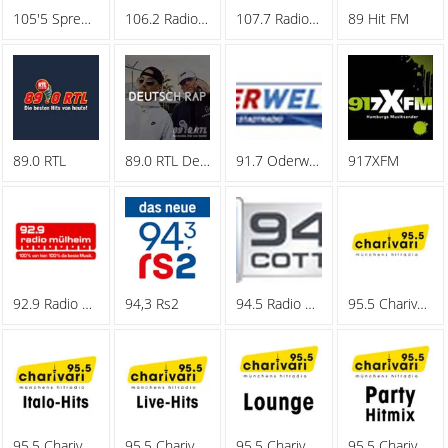
105'5 Spreeradio
106.2 Radio Oberhausen
107.7 Radio Hagen
89 Hit FM
89.0 RTL
89.0 RTL Deutschrap
91.7 Oderwelle
917XFM
92.9 Radio Muelheim
94,3 Rs2
94.5 Radio Cottbus
95.5 Charivari - Family
95.5 Charivari - Italo-Hits
95.5 Charivari - Live-Hits
95.5 Charivari - Lounge
95.5 Charivari - Party Hitmix