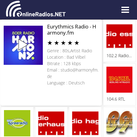
Eurythmics Radio - H
armony.fm
★
★
★
★
★
Genre : 80s,Artist Radio
102.2 Radio Essen
Location : Bad Vilbel
Bitrate : 128 kbps
Email :
studio@harmonyfm.
de
Language : Deutsch
104.6 RTL