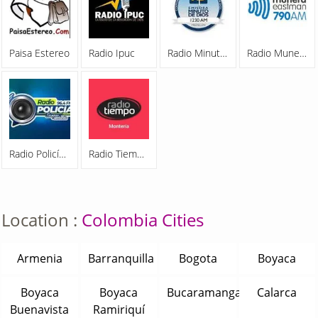
Paisa Estereo
Radio Ipuc
Radio Minuto De Dios 1230 AM
Radio Munera 790 AM
Radio Policía Nacional 96.4 FM Medellin
Radio Tiempo 105.9 FM Medellin
Location :
Colombia Cities
Armenia
Barranquilla
Bogota
Boyaca
Boyaca
Boyaca
Bucaramanga
Calarca
Buenavista
Ramiriquí