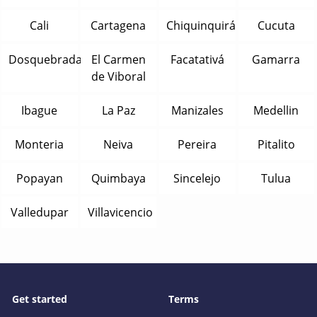
Cali
Cartagena
Chiquinquirá
Cucuta
Dosquebradas
El Carmen
Facatativá
Gamarra
de Viboral
Ibague
La Paz
Manizales
Medellin
Monteria
Neiva
Pereira
Pitalito
Popayan
Quimbaya
Sincelejo
Tulua
Valledupar
Villavicencio
Get started
Terms