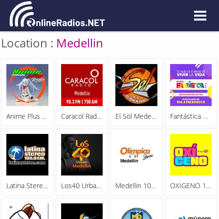
Location :
Medellin
Anime Plus Radio
Caracol Radio Medellin
El Sol Medellin 107.9 FM
Fantástica Bogota 104.4 FM
Latina Stereo 100.9 FM
Los40 Urban Medellin
Medellin 104.9 Olimpica Stereo
OXIGENO 104.4 FM Colombia