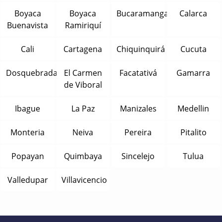
Boyaca
Boyaca
Bucaramanga
Calarca
Buenavista
Ramiriquí
Cali
Cartagena
Chiquinquirá
Cucuta
Dosquebradas
El Carmen
Facatativá
Gamarra
de Viboral
Ibague
La Paz
Manizales
Medellin
Monteria
Neiva
Pereira
Pitalito
Popayan
Quimbaya
Sincelejo
Tulua
Valledupar
Villavicencio