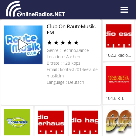
Club On RauteMusik.
FM
★
★
★
★
★
Genre : Techno,Dance
102.2 Radio Essen
Location : Aachen
Bitrate : 128 kbps
Email :
kontakt2014@raute
musik.fm
Language : Deutsch
104.6 RTL