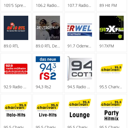
105'5 Spreeradio
106.2 Radio Oberhausen
107.7 Radio Hagen
89 Hit FM
89.0 RTL
89.0 RTL Deutschrap
91.7 Oderwelle
917XFM
92.9 Radio Muelheim
94,3 Rs2
94.5 Radio Cottbus
95.5 Charivari - Family
95.5 Charivari - Italo-Hits
95.5 Charivari - Live-Hits
95.5 Charivari - Lounge
95.5 Charivari - Party Hitmix