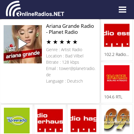
Ariana Grande Radio
- Planet Radio
★
★
★
★
★
Genre : Artist Radio
102.2 Radio Essen
Location : Bad Vilbel
Bitrate : 128 kbps
Email :
tower@planetradio.
de
Language : Deutsch
104.6 RTL