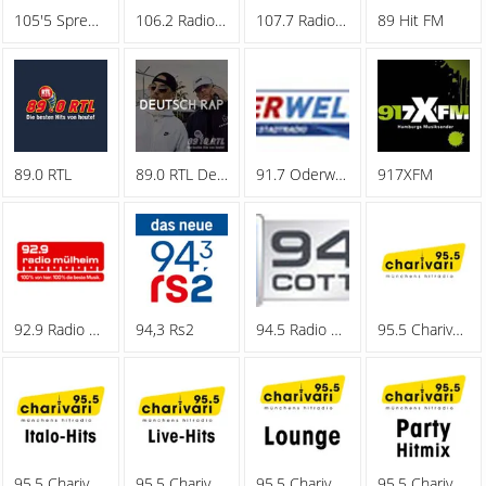
105'5 Spreeradio
106.2 Radio Oberhausen
107.7 Radio Hagen
89 Hit FM
89.0 RTL
89.0 RTL Deutschrap
91.7 Oderwelle
917XFM
92.9 Radio Muelheim
94,3 Rs2
94.5 Radio Cottbus
95.5 Charivari - Family
95.5 Charivari - Italo-Hits
95.5 Charivari - Live-Hits
95.5 Charivari - Lounge
95.5 Charivari - Party Hitmix