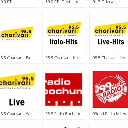
89.0 RTL
89.0 RTL Deutschrap
91.7 Oderwelle
95.5 Charivari - Family
95.5 Charivari - Italo-Hits
95.5 Charivari - Live-Hits
95.5 Charivari - Webradio
98.5 Radio Bochum
99drei Radio Mi