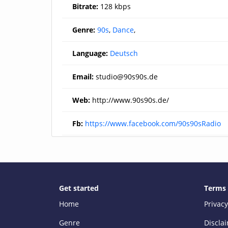
Bitrate:
128 kbps
Genre:
90s
,
Dance
,
Language:
Deutsch
Email:
studio@90s90s.de
Web:
http://www.90s90s.de/
Fb:
https://www.facebook.com/90s90sRadio
Get started
Terms
Home
Privacy
Genre
Discla