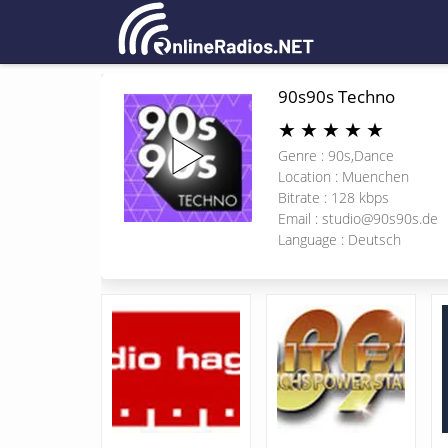
90s90s Techno
★
★
★
★
★
Genre : 90s,Dance
Location : Muenchen
Bitrate : 128 kbps
Email :
studio@90s90s.de
Language : Deutsch