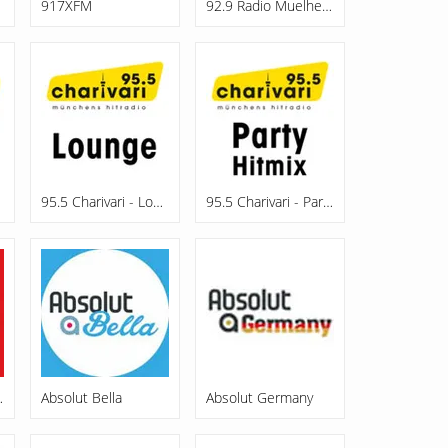
917XFM
92.9 Radio Muelheim
95.5 Charivari - Lounge
95.5 Charivari - Party Hitmix
ttweida
Absolut Bella
Absolut Germany