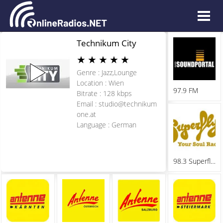
Technikum City
★
★
★
★
★
Genre : Jazz,Lounge
Location : Wien
97.9 FM
Bitrate : 128 kbps
Email :
studio@technikum
one.at
Language : German
98.3 Superfly FM