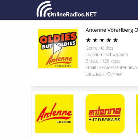
Antenne Vorarlberg O
★
★
★
★
★
Genre : Oldies
Location : Schwarzach
Bitrate : 128 kbps
Email :
service@antennevora
Language : German