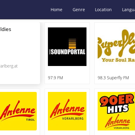
Home
Genre
Location
Langu
ldies
rlberg.at
97.9 FM
98.3 Superfly FM