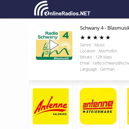
Schwany 4 - Blasmusi
★
★
★
★
★
Genre : Music
Location : Aiterhofen
Bitrate : 128 kbps
Email :
radio.schwany@sch
Language : German