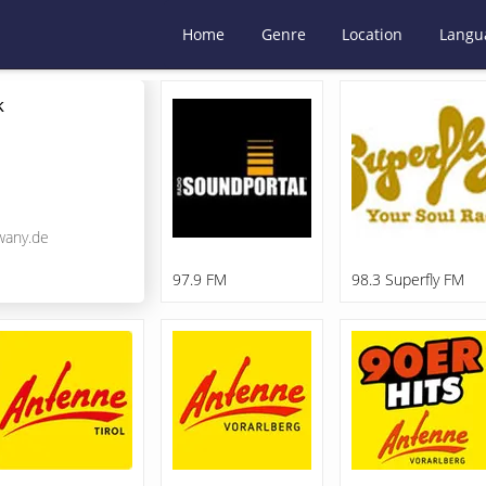
Home
Genre
Location
Langu
k
wany.de
97.9 FM
98.3 Superfly FM