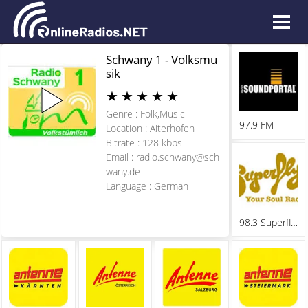
Schwany 1 - Volksmu
sik
★
★
★
★
★
Genre : Folk,Music
97.9 FM
Location : Aiterhofen
Bitrate : 128 kbps
Email :
radio.schwany@sch
wany.de
Language : German
98.3 Superfly FM