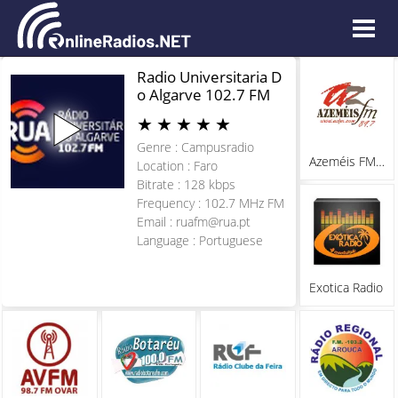
Radio Universitaria D
o Algarve 102.7 FM
★
★
★
★
★
Genre : Campusradio
Azeméis FM 89.7
Location : Faro
Bitrate : 128 kbps
Frequency : 102.7 MHz FM
Email :
ruafm@rua.pt
Language : Portuguese
Exotica Radio