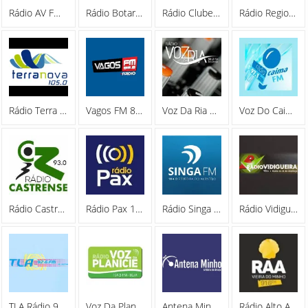
Rádio AV FM 98.7
Rádio Botaréu 100.0 FM
Rádio Clube Da Feira
Rádio Regional De Arouca 103.2 FM
Rádio Terra Nova 105.0 FM
Vagos FM 88.8
Voz Da Ria 90.2 FM
Voz Do Caima 97.1 FM
Rádio Castrense
Rádio Pax 101.4 FM
Rádio Singa 104.0 FM
Rádio Vidigueira
TLA Rádio 92.6 FM
Voz Da Planície 104.5 FM
Antena Minho 106.0 FM
Rádio Alto Ave 91.6 FM