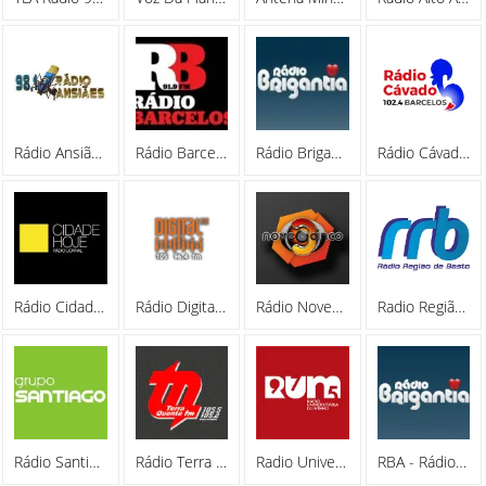
Rádio Ansiães 98.1 FM
Rádio Barcelos 91.9 FM
Rádio Brigantia 97.3 FM
Rádio Cávado FM 102.4
Rádio Cidade Hoje 94.0 FM
Rádio Digital FM 105.0
Rádio Nove3cinco 93.5 FM
Radio Região De Basto
Rádio Santiago 98.0 FM
Rádio Terra Quente
Radio Universitaria Do Minho 97.5 FM
RBA - Rádio Bragança 89.2 FM