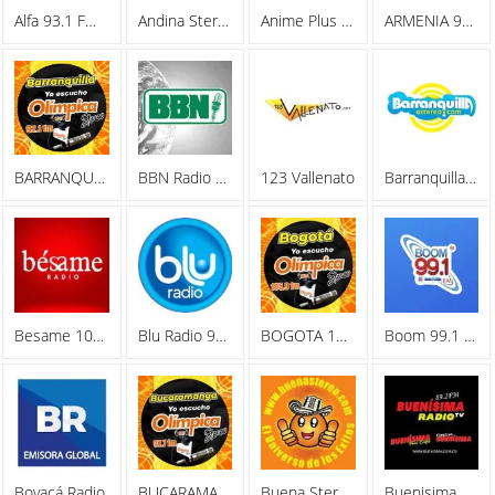
Alfa 93.1 FM Stereo
Andina Stereo FM 95.1
Anime Plus Radio
ARMENIA 96.1 FM - Olimpica Stereo
BARRANQUILLA 92.1 FM - Olimpica Stereo
BBN Radio Bogota 1100 AM
123 Vallenato
Barranquilla Estereo
Besame 100.4 FM
Blu Radio 96.9 FM
BOGOTA 105.9 FM - Olimpica Stereo
Boom 99.1 FM
Boyacá Radio
BUCARAMANGA 97.7 FM - Olimpica Stereo
Buena Stereo
Buenisima Radio TV