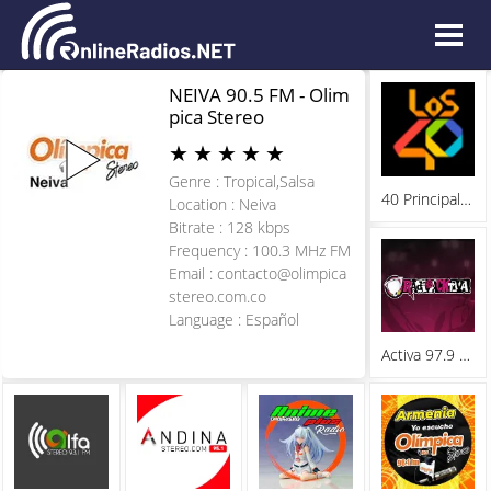
NEIVA 90.5 FM - Olim
pica Stereo
★
★
★
★
★
Genre : Tropical,Salsa
40 Principales - Bogota
Location : Neiva
Bitrate : 128 kbps
Frequency : 100.3 MHz FM
Email :
contacto@olimpica
stereo.com.co
Language : Español
Activa 97.9 FM