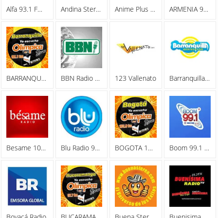
Alfa 93.1 FM Stereo
Andina Stereo FM 95.1
Anime Plus Radio
ARMENIA 96.1 FM - Olimpica Stereo
BARRANQUILLA 92.1 FM - Olimpica Stereo
BBN Radio Bogota 1100 AM
123 Vallenato
Barranquilla Estereo
Besame 100.4 FM
Blu Radio 96.9 FM
BOGOTA 105.9 FM - Olimpica Stereo
Boom 99.1 FM
Boyacá Radio
BUCARAMANGA 97.7 FM - Olimpica Stereo
Buena Stereo
Buenisima Radio TV