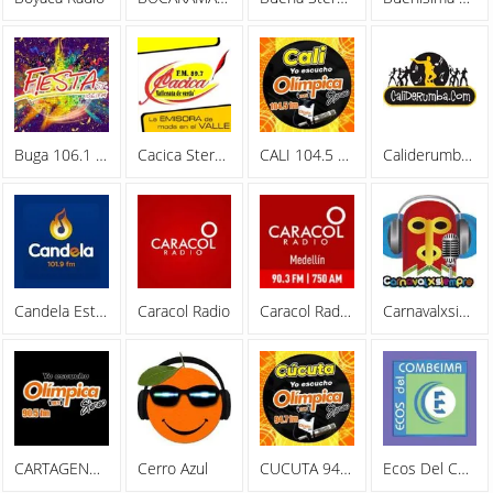
Buga 106.1 FM
Cacica Stereo
CALI 104.5 FM - Olimpica Stereo
Caliderumba Radio
Candela Estereo 101.9 FM
Caracol Radio
Caracol Radio Medellin
Carnavalxsiempre
CARTAGENA 90.5 FM - Olimpica Stereo
Cerro Azul
CUCUTA 94.7 FM - Olimpica Stereo
Ecos Del Combeima 790 AM