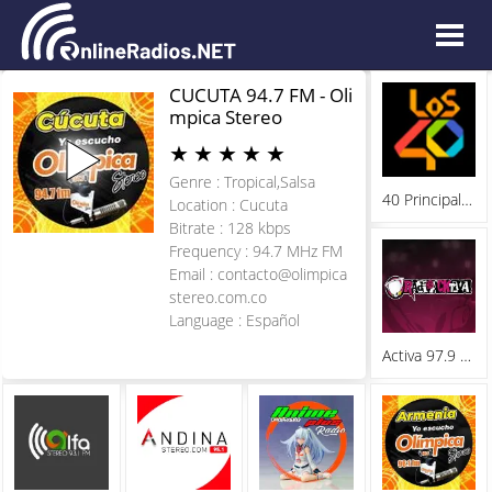
CUCUTA 94.7 FM - Oli
mpica Stereo
★
★
★
★
★
Genre : Tropical,Salsa
40 Principales - Bogota
Location : Cucuta
Bitrate : 128 kbps
Frequency : 94.7 MHz FM
Email :
contacto@olimpica
stereo.com.co
Language : Español
Activa 97.9 FM