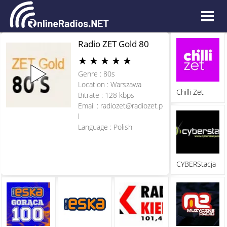
Radio ZET Gold 80
★
★
★
★
★
Genre : 80s
Location : Warszawa
Chilli Zet
Bitrate : 128 kbps
Email :
radiozet@radiozet.p
l
Language : Polish
CYBERStacja