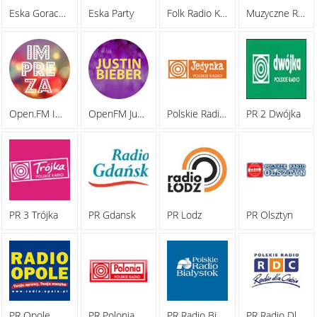
Eska Goraca 100
Eska Party
Folk Radio Kielce
Muzyczne Radio
Open.FM Impreza
OpenFM Justin Bieber
Polskie Radio Jedynka 97.9 FM
PR 2 Dwójka
PR 3 Trójka
PR Gdansk
PR Lodz
PR Olsztyn
PR Opole
PR Polonia
PR Radio Bialystok
PR Radio Dla Ciebie