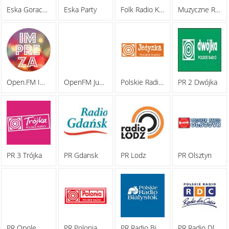
Eska Goraca 100
Eska Party
Folk Radio Kielce
Muzyczne Radio
Open.FM Impreza
OpenFM Justin Bieber
Polskie Radio Jedynka 97.9 FM
PR 2 Dwójka
PR 3 Trójka
PR Gdansk
PR Lodz
PR Olsztyn
PR Opole
PR Polonia
PR Radio Bialystok
PR Radio Dla Ciebie