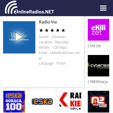
Radio Via
★
★
★
★
★
Genre : Christian
Location : Rzeszów
Chilli Zet
Bitrate : 128 kbps
Email :
radio@radiovia.com.
pl
Language : Polish
CYBERStacja