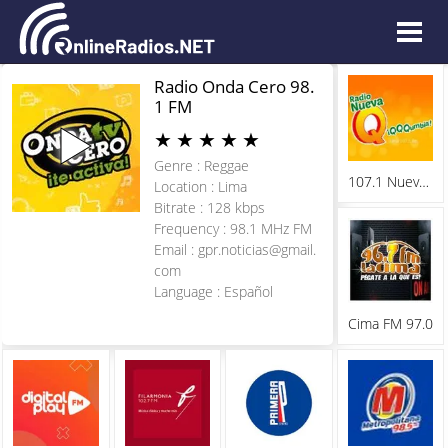
Radio Onda Cero 98.
1 FM
★
★
★
★
★
Genre : Reggae
107.1 Nueva Q FM
Location : Lima
Bitrate : 128 kbps
Frequency : 98.1 MHz FM
Email :
gpr.noticias@gmail.
com
Language : Español
Cima FM 97.0