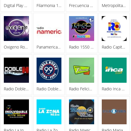
Digital Play FM
Filarmonia 102.7FM
Frecuencia Primera FM
Metropolitana Radio
Oxigeno Rock
Panamericana Radio
Radio 1550 La Radio Joven
Radio Capital 96.7 FM
Radio Doble N 95.3FM
Radio Doble Nueve 99.1 FM
Radio Felicidad 88.9 FM
Radio Inca 540 AM
Radio La Inolvidable 93.7 FM
Radio La Zona 90.5 FM
Radio Magica 88.3 FM
Radio Maria Peru 580 AM