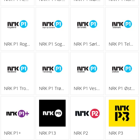
NRK P1 Rogaland
NRK P1 Sogn Og Fjordane
NRK P1 Sørlandet
NRK P1 Telemark
NRK P1 Troms
NRK P1 Trøndelag
NRK P1 Vestfold
NRK P1 Østfold
NRK P1+
NRK P13
NRK P2
NRK P3