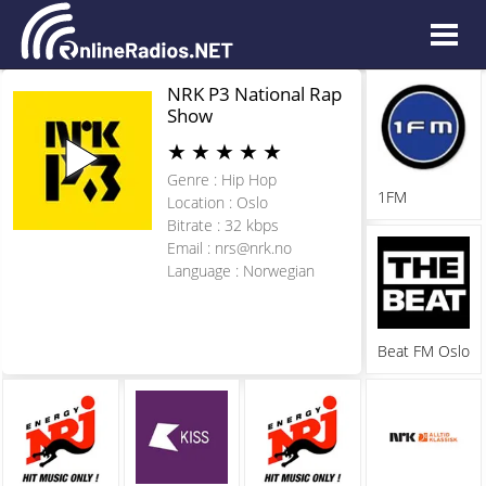
NRK P3 National Rap
Show
★
★
★
★
★
Genre : Hip Hop
1FM
Location : Oslo
Bitrate : 32 kbps
Email :
nrs@nrk.no
Language : Norwegian
Beat FM Oslo