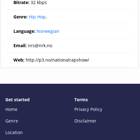
Bitrate:
32 kbps
Genre:
Hip Hop
,
Language:
Norwegian
Email:
nrs@nrk.no
Web:
http://p3.no/nationalrapshow/
Get started
Terms
Home
Privacy Policy
Genre
Disclaimer
Location