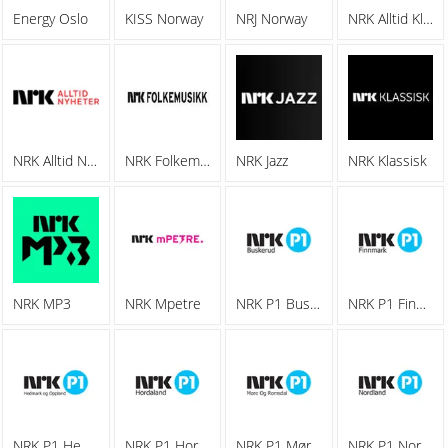
Energy Oslo
KISS Norway
NRJ Norway
NRK Alltid Klassisk
NRK Alltid Nyheter
NRK Folkemusikk
NRK Jazz
NRK Klassisk
NRK MP3
NRK Mpetre
NRK P1 Buskerud
NRK P1 Finnmark
NRK P1 Hedmark Og Oppland
NRK P1 Hordaland
NRK P1 Møre Og Romsdal
NRK P1 Nordland