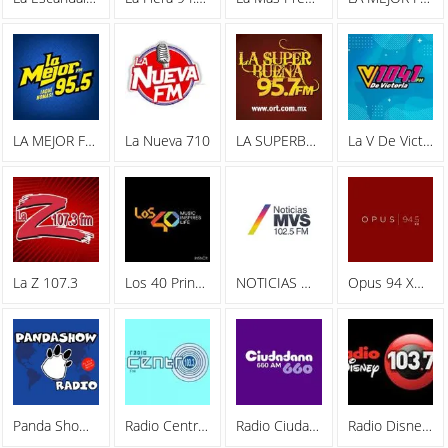
LA MEJOR FM 95.5
La Nueva 710
LA SUPERBUENA 95.7 FM
La V De Victoria 104.1 FM
La Z 107.3
Los 40 Principales XEX 101.7 FM
NOTICIAS MVS 102.5
Opus 94 XHIMER 94.5 FM
Panda Show Radio
Radio Centro 103.3
Radio Ciudadana 660 AM
Radio Disney 99.3 XHPOP-FM