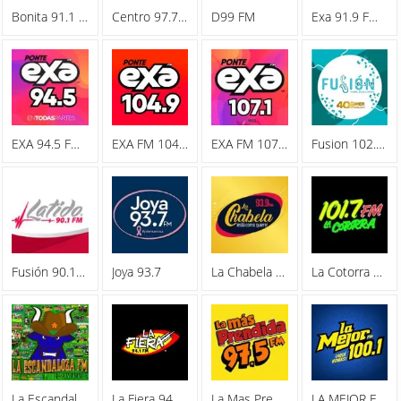
Bonita 91.1 FM
Centro 97.7 FM
D99 FM
Exa 91.9 FM - XHRLM
EXA 94.5 FM - XHBJ
EXA FM 104.9
EXA FM 107.1 FM XHBJ
Fusion 102.5 FM
Fusión 90.1 FM
Joya 93.7
La Chabela 93.9 FM
La Cotorra FM 101.7
La Escandaloza FM
La Fiera 94.1 FM
La Mas Prendida XHHP 97.5 FM
LA MEJOR FM 100.1