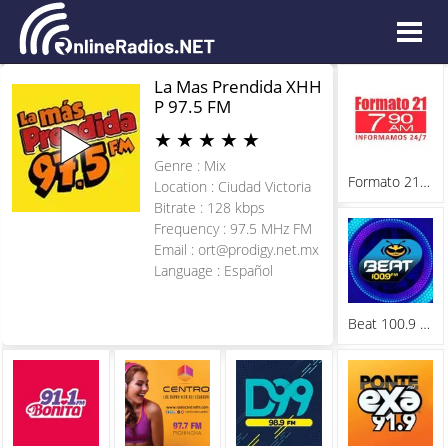
La Mas Prendida XHH
P 97.5 FM
★
★
★
★
★
Genre : Mix
Formato 21 790 AM
Location : Ciudad Victoria
Bitrate : 128 kbps
Frequency : 97.5 MHz FM
Email :
ort@prodigy.net.mx
Language : Español
Beat 100.9 FM