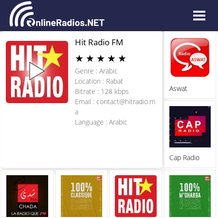
Hit Radio FM
★
★
★
★
★
Genre : Arabic
Location : Rabat
Aswat
Bitrate : 128 kbps
Email :
contact@hitradio.m
a
Language : Arabic
Cap Radio