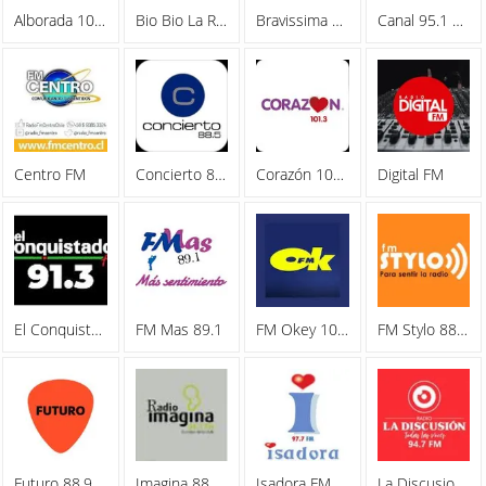
Alborada 106.1 FM
Bio Bio La Radio 98.1 FM
Bravissima 88.7 FM
Canal 95.1 FM
Centro FM
Concierto 88.5 FM
Corazón 101.3 FM
Digital FM
El Conquistador 91.3 FM
FM Mas 89.1
FM Okey 101.3
FM Stylo 88.9 FM
Futuro 88.9 FM
Imagina 88.1 FM
Isadora FM
La Discusion 94.7 FM