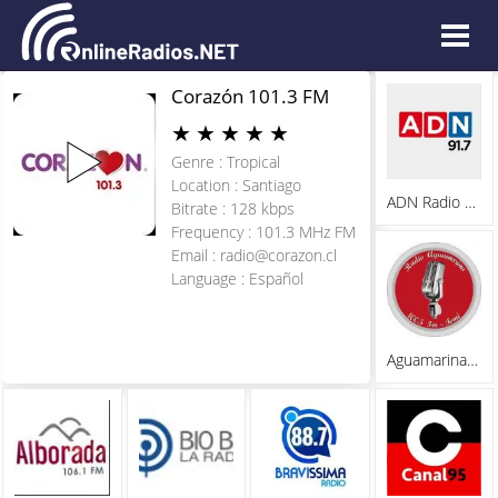
Corazón 101.3 FM
★
★
★
★
★
Genre : Tropical
Location : Santiago
ADN Radio Chile 91.7
Bitrate : 128 kbps
Frequency : 101.3 MHz FM
Email :
radio@corazon.cl
Language : Español
Aguamarina FM