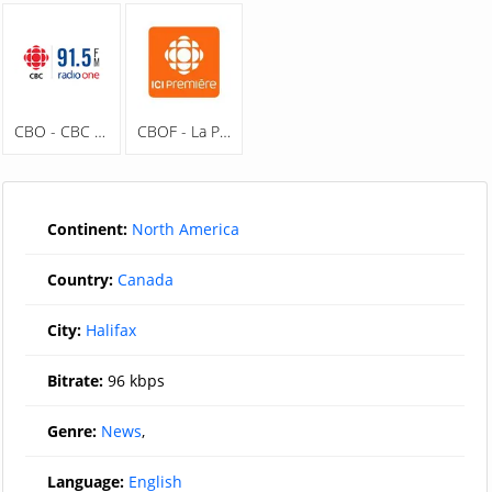
CBO - CBC Radio One 91.5 FM
CBOF - La Première Chaîne 90.7 FM
Continent:
North America
Country:
Canada
City:
Halifax
Bitrate:
96 kbps
Genre:
News
,
Language:
English