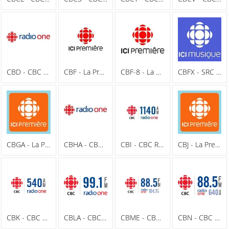
CBD - CBC Radio One 91.3 FM
CBF - La Première Chaîne
CBF-8 - La Première Chaîne 88.1 FM
CBFX - SRC Espace Musique 100.7 FM
CBGA - La Première Chaîne 102.1 FM
CBHA - CBC Radio One 90.5 FM
CBI - CBC Radio One 1140 AM
CBJ - La Première Chaîne 93.7 FM
CBK - CBC Radio One 540 AM
CBLA - CBC Radio One 99.1 FM
CBME - CBC Radio One 88.5 FM
CBN - CBC Radio One 640 AM