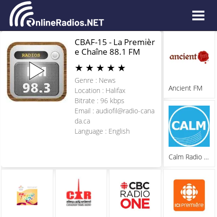
CBAF-15 - La Premièr
e Chaîne 88.1 FM
★
★
★
★
★
Genre : News
Ancient FM
Location : Halifax
Bitrate : 96 kbps
Email :
audiofil@radio-cana
da.ca
Language : English
Calm Radio Flamenco