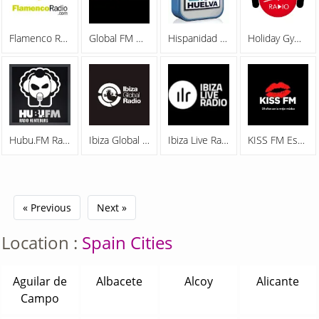
Flamenco Radio
Global FM Madrid
Hispanidad Radio 101.8 FM
Holiday Gym FM
Hubu.FM Radio Hunteburg
Ibiza Global Radio 97.6 FM
Ibiza Live Radio
KISS FM España
« Previous
Next »
Location :
Spain Cities
Aguilar de
Albacete
Alcoy
Alicante
Campo