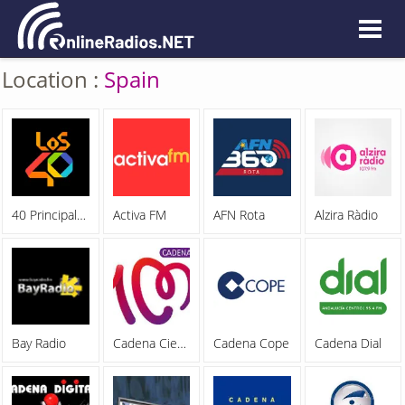
Location :
Spain
40 Principales 93.9 FM
Activa FM
AFN Rota
Alzira Ràdio
Bay Radio
Cadena Cien 100
Cadena Cope
Cadena Dial