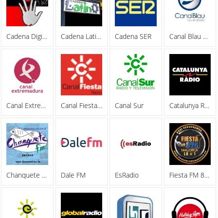
Cadena Digital
Cadena Latino 99.5 FM
Cadena SER
Canal Blau FM
Canal Extremadura Radio
Canal Fiesta Radio
Canal Sur
Catalunya Radio
Chanquete FM 95.2
Dale FM
EsRadio
Fiesta FM 87.6